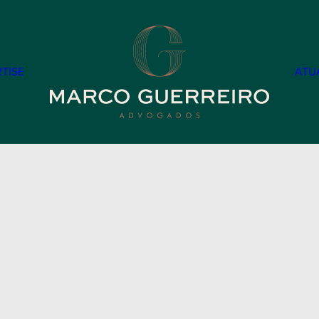
TISE
ATU