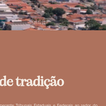
d
e
t
r
a
d
i
ç
ã
o
erante Tribunais Estaduais e Federais ao redor do