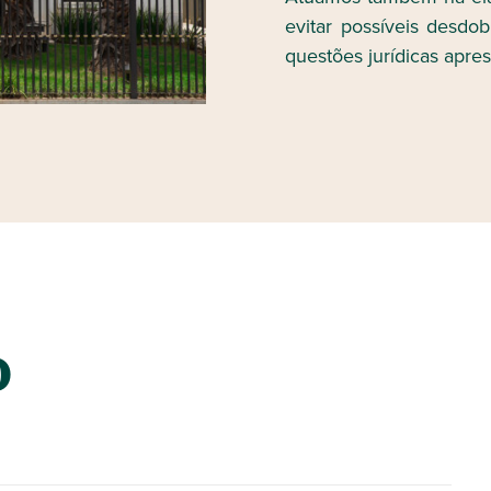
evitar possíveis desd
questões jurídicas apre
o