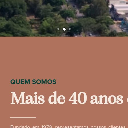
QUEM SOMOS
M
a
i
s
d
e
4
0
a
n
o
s
Fundado em 1979, representamos nossos clientes p