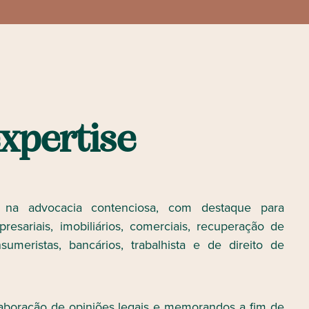
x
p
e
r
t
i
s
e
 na advocacia contenciosa, com destaque para
resariais, imobiliários, comerciais, recuperação de
nsumeristas, bancários, trabalhista e de direito de
boração de opiniões legais e memorandos a fim de