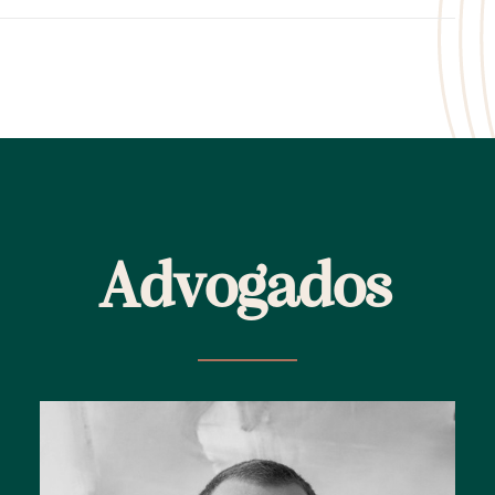
A
d
v
o
g
a
d
o
s