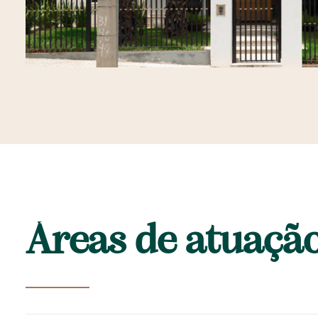
Á
r
e
a
s
d
e
a
t
u
a
ç
ã