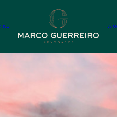
TISE
ATU