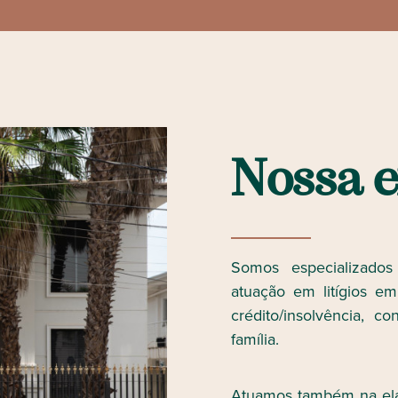
N
o
s
s
a
e
Somos especializados
atuação em litígios emp
crédito/insolvência, co
família.
Atuamos também na ela